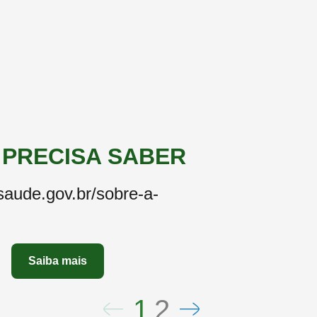
 PRECISA SABER
.saude.gov.br/sobre-a-
Saiba mais
1
2