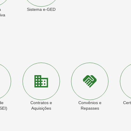
a
Sistema e-GED
iva
de
Contratos e
Convênios e
Cert
SEI)
Aquisições
Repasses